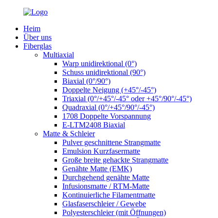
Heim
Über uns
Fiberglas
Multiaxial
Warp unidirektional (0°)
Schuss unidirektional (90°)
Biaxial (0°/90°)
Doppelte Neigung (+45°/-45°)
Triaxial (0°/+45°/-45° oder +45°/90°/-45°)
Quadraxial (0°/+45°/90°/-45°)
1708 Doppelte Vorspannung
E-LTM2408 Biaxial
Matte & Schleier
Pulver geschnittene Strangmatte
Emulsion Kurzfasermatte
Große breite gehackte Strangmatte
Genähte Matte (EMK)
Durchgehend genähte Matte
Infusionsmatte / RTM-Matte
Kontinuierliche Filamentmatte
Glasfaserschleier / Gewebe
Polyesterschleier (mit Öffnungen)