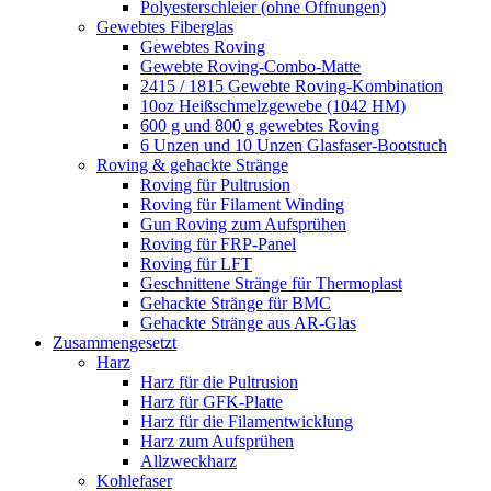
Polyesterschleier (ohne Öffnungen)
Gewebtes Fiberglas
Gewebtes Roving
Gewebte Roving-Combo-Matte
2415 / 1815 Gewebte Roving-Kombination
10oz Heißschmelzgewebe (1042 HM)
600 g und 800 g gewebtes Roving
6 Unzen und 10 Unzen Glasfaser-Bootstuch
Roving & gehackte Stränge
Roving für Pultrusion
Roving für Filament Winding
Gun Roving zum Aufsprühen
Roving für FRP-Panel
Roving für LFT
Geschnittene Stränge für Thermoplast
Gehackte Stränge für BMC
Gehackte Stränge aus AR-Glas
Zusammengesetzt
Harz
Harz für die Pultrusion
Harz für GFK-Platte
Harz für die Filamentwicklung
Harz zum Aufsprühen
Allzweckharz
Kohlefaser