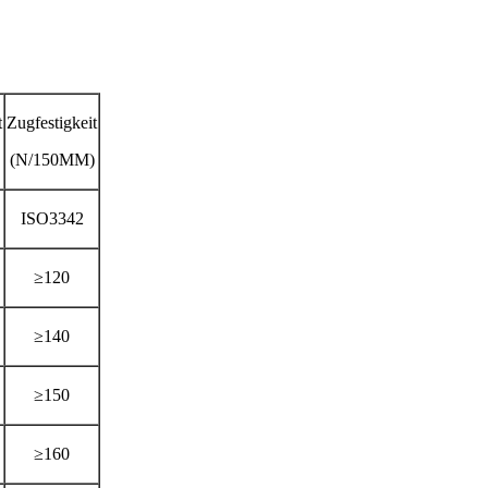
t
Zugfestigkeit
(N/150MM)
ISO3342
≥120
≥140
≥150
≥160