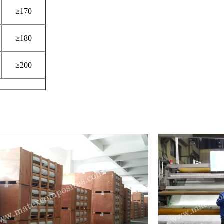
≥170
≥180
≥200