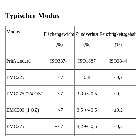
Typischer Modus
Modus
Flächengewicht
Zündverlust
Feuchtigkeitsgehal
(%)
(%)
(%)
Prüfstandard
ISO3374
ISO1887
ISO3344
EMC225
+/-7
6-8
≤0,2
EMC275 (3/4 OZ)
+/-7
3,8 +/- 0,5
≤0,2
EMC300 (1 OZ)
+/-7
3,5 +/- 0,5
≤0,2
EMC375
+/-7
3,2 +/- 0,5
≤0,2