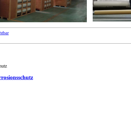
htbar
rrosionsschutz