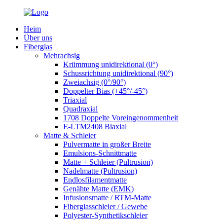
Heim
Über uns
Fiberglas
Mehrachsig
Krümmung unidirektional (0°)
Schussrichtung unidirektional (90°)
Zweiachsig (0°/90°)
Doppelter Bias (+45°/-45°)
Triaxial
Quadraxial
1708 Doppelte Voreingenommenheit
E-LTM2408 Biaxial
Matte & Schleier
Pulvermatte in großer Breite
Emulsions-Schnittmatte
Matte + Schleier (Pultrusion)
Nadelmatte (Pultrusion)
Endlosfilamentmatte
Genähte Matte (EMK)
Infusionsmatte / RTM-Matte
Fiberglasschleier / Gewebe
Polyester-Synthetikschleier