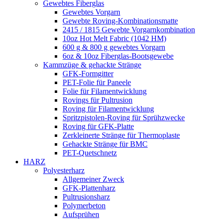
Gewebtes Fiberglas
Gewebtes Vorgarn
Gewebte Roving-Kombinationsmatte
2415 / 1815 Gewebte Vorgarnkombination
10oz Hot Melt Fabric (1042 HM)
600 g & 800 g gewebtes Vorgarn
6oz & 10oz Fiberglas-Bootsgewebe
Kammzüge & gehackte Stränge
GFK-Formgitter
PET-Folie für Paneele
Folie für Filamentwicklung
Rovings für Pultrusion
Roving für Filamentwicklung
Spritzpistolen-Roving für Sprühzwecke
Roving für GFK-Platte
Zerkleinerte Stränge für Thermoplaste
Gehackte Stränge für BMC
PET-Quetschnetz
HARZ
Polyesterharz
Allgemeiner Zweck
GFK-Plattenharz
Pultrusionsharz
Polymerbeton
Aufsprühen