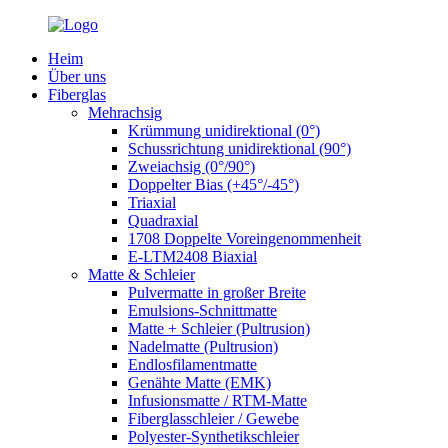
Heim
Über uns
Fiberglas
Mehrachsig
Krümmung unidirektional (0°)
Schussrichtung unidirektional (90°)
Zweiachsig (0°/90°)
Doppelter Bias (+45°/-45°)
Triaxial
Quadraxial
1708 Doppelte Voreingenommenheit
E-LTM2408 Biaxial
Matte & Schleier
Pulvermatte in großer Breite
Emulsions-Schnittmatte
Matte + Schleier (Pultrusion)
Nadelmatte (Pultrusion)
Endlosfilamentmatte
Genähte Matte (EMK)
Infusionsmatte / RTM-Matte
Fiberglasschleier / Gewebe
Polyester-Synthetikschleier