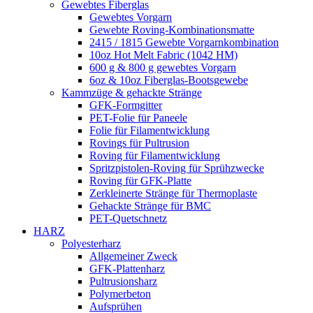
Gewebtes Fiberglas
Gewebtes Vorgarn
Gewebte Roving-Kombinationsmatte
2415 / 1815 Gewebte Vorgarnkombination
10oz Hot Melt Fabric (1042 HM)
600 g & 800 g gewebtes Vorgarn
6oz & 10oz Fiberglas-Bootsgewebe
Kammzüge & gehackte Stränge
GFK-Formgitter
PET-Folie für Paneele
Folie für Filamentwicklung
Rovings für Pultrusion
Roving für Filamentwicklung
Spritzpistolen-Roving für Sprühzwecke
Roving für GFK-Platte
Zerkleinerte Stränge für Thermoplaste
Gehackte Stränge für BMC
PET-Quetschnetz
HARZ
Polyesterharz
Allgemeiner Zweck
GFK-Plattenharz
Pultrusionsharz
Polymerbeton
Aufsprühen