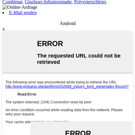
Combimat
,
Glasfaser-Infusionsmatte
,
Polyesterschleier
,
E-Mail senden
Android
x